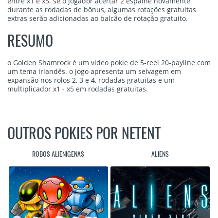
entre x1 e x5. se o jogador acertar 2 espalhe novamente
durante as rodadas de bônus, algumas rotações gratuitas
extras serão adicionadas ao balcão de rotação gratuito.
RESUMO
o Golden Shamrock é um video pokie de 5-reel 20-payline com
um tema irlandês. o jogo apresenta um selvagem em
expansão nos rolos 2, 3 e 4, rodadas gratuitas e um
multiplicador x1 - x5 em rodadas gratuitas.
OUTROS POKIES POR NETENT
ROBÔS ALIENÍGENAS
ALIENS