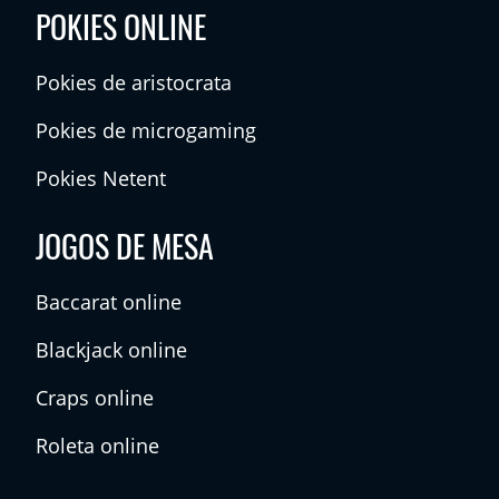
POKIES ONLINE
Pokies de aristocrata
Pokies de microgaming
Pokies Netent
JOGOS DE MESA
Baccarat online
Blackjack online
Craps online
Roleta online