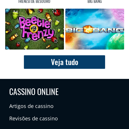
FRENESI DE BESOURO
BIG BANG
Veja tudo
CASSINO ONLINE
Artigos de cassino
Revisões de cassino