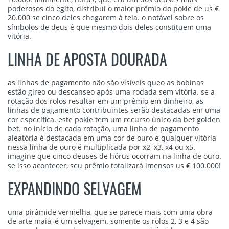
poderosos do egito, distribui o maior prêmio do pokie de us €
20.000 se cinco deles chegarem à tela. o notável sobre os
símbolos de deus é que mesmo dois deles constituem uma
vitória.
LINHA DE APOSTA DOURADA
as linhas de pagamento não são visíveis queo as bobinas
estão gireo ou descanseo após uma rodada sem vitória. se a
rotação dos rolos resultar em um prêmio em dinheiro, as
linhas de pagamento contribuintes serão destacadas em uma
cor específica. este pokie tem um recurso único da bet golden
bet. no início de cada rotação, uma linha de pagamento
aleatória é destacada em uma cor de ouro e qualquer vitória
nessa linha de ouro é multiplicada por x2, x3, x4 ou x5.
imagine que cinco deuses de hórus ocorram na linha de ouro.
se isso acontecer, seu prêmio totalizará imensos us € 100.000!
EXPANDINDO SELVAGEM
uma pirâmide vermelha, que se parece mais com uma obra
de arte maia, é um selvagem. somente os rolos 2, 3 e 4 são