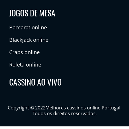
JOGOS DE MESA
Baccarat online
Blackjack online
Craps online
Roleta online
CASSINO AO VIVO
Copyright © 2022Melhores cassinos online Portugal.
Todos os direitos reservados.