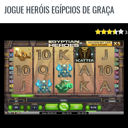
JOGUE HERÓIS EGÍPCIOS DE GRAÇA
3