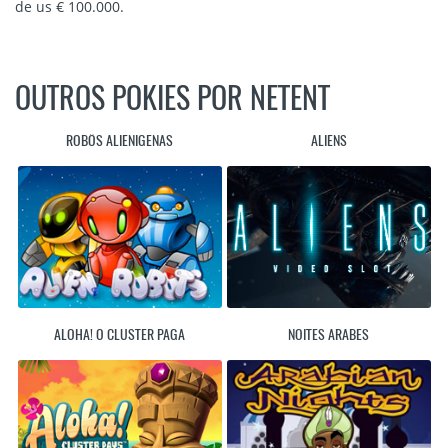
de us € 100.000.
OUTROS POKIES POR NETENT
ROBÔS ALIENÍGENAS
ALIENS
ALOHA! O CLUSTER PAGA
NOITES ARÁBES