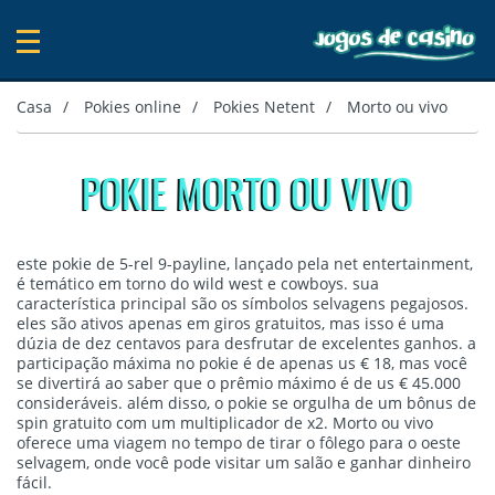
Casa
Pokies online
Pokies Netent
Morto ou vivo
Cassino online
Pokies online
POKIE MORTO OU VIVO
Jogos de mesa
este pokie de 5-rel 9-payline, lançado pela net entertainment,
é temático em torno do wild west e cowboys. sua
Cassino ao vivo
característica principal são os símbolos selvagens pegajosos.
eles são ativos apenas em giros gratuitos, mas isso é uma
dúzia de dez centavos para desfrutar de excelentes ganhos. a
participação máxima no pokie é de apenas us € 18, mas você
se divertirá ao saber que o prêmio máximo é de us € 45.000
consideráveis. além disso, o pokie se orgulha de um bônus de
spin gratuito com um multiplicador de x2. Morto ou vivo
oferece uma viagem no tempo de tirar o fôlego para o oeste
selvagem, onde você pode visitar um salão e ganhar dinheiro
fácil.