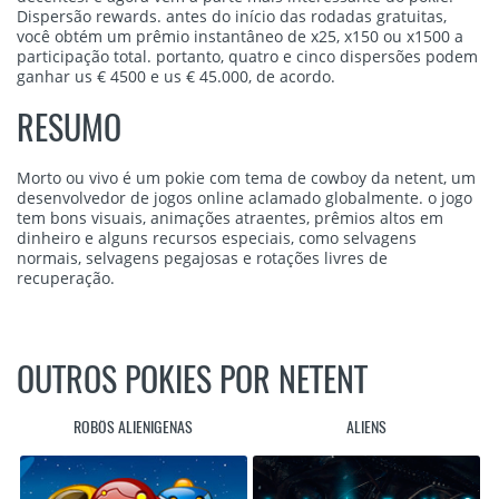
Dispersão rewards. antes do início das rodadas gratuitas,
você obtém um prêmio instantâneo de x25, x150 ou x1500 a
participação total. portanto, quatro e cinco dispersões podem
ganhar us € 4500 e us € 45.000, de acordo.
RESUMO
Morto ou vivo é um pokie com tema de cowboy da netent, um
desenvolvedor de jogos online aclamado globalmente. o jogo
tem bons visuais, animações atraentes, prêmios altos em
dinheiro e alguns recursos especiais, como selvagens
normais, selvagens pegajosas e rotações livres de
recuperação.
OUTROS POKIES POR NETENT
ROBÔS ALIENÍGENAS
ALIENS