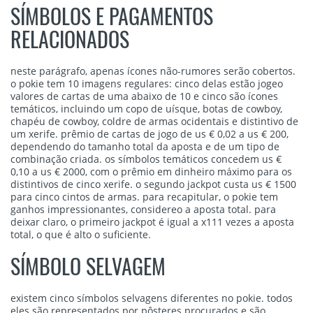
SÍMBOLOS E PAGAMENTOS
RELACIONADOS
neste parágrafo, apenas ícones não-rumores serão cobertos.
o pokie tem 10 imagens regulares: cinco delas estão jogeo
valores de cartas de uma abaixo de 10 e cinco são ícones
temáticos, incluindo um copo de uísque, botas de cowboy,
chapéu de cowboy, coldre de armas ocidentais e distintivo de
um xerife. prêmio de cartas de jogo de us € 0,02 a us € 200,
dependendo do tamanho total da aposta e de um tipo de
combinação criada. os símbolos temáticos concedem us €
0,10 a us € 2000, com o prêmio em dinheiro máximo para os
distintivos de cinco xerife. o segundo jackpot custa us € 1500
para cinco cintos de armas. para recapitular, o pokie tem
ganhos impressionantes, considereo a aposta total. para
deixar claro, o primeiro jackpot é igual a x111 vezes a aposta
total, o que é alto o suficiente.
SÍMBOLO SELVAGEM
existem cinco símbolos selvagens diferentes no pokie. todos
eles são representados por pôsteres procurados e são