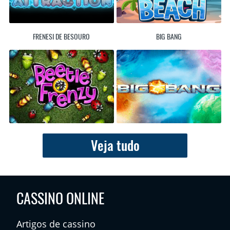
FRENESI DE BESOURO
BIG BANG
Veja tudo
CASSINO ONLINE
Artigos de cassino