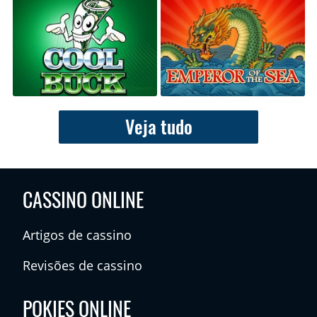
Veja tudo
CASSINO ONLINE
Artigos de cassino
Revisões de cassino
POKIES ONLINE