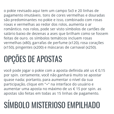
o pokie revisado aqui tem um campo 5x3 e 20 linhas de
pagamento imutáveis. tons de cores vermelhas e douradas
são predominantes no pokie e isso, combinado com rosas
roxas e vermelhas ao redor dos rolos, aumenta o ar
romântico. nos rolos, pode ser visto símbolos de cartões de
salário baixo de dezenas a ases que brilham como se fossem
feitas de ouro. os símbolos temáticos incluem rosas
vermelhas (x80), garrafas de perfume (x120), rosa corações
(x150), pingentes (x200) e máscaras de carnaval (x250).
OPÇÕES DE APOSTAS
você pode jogar o pokie com a aposta definida até us € 0,15
por spin. certamente, você não ganhará muito se apostar
quase nada; portanto, para aumentar o nível da sua
participação, clique em "+" na interface do usuário e
aumentar uma aposta no máximo de us € 15 por spin. as
apostas são feitas em todas as 15 linhas de pagamento.
SÍMBOLO MISTERIOSO EMPILHADO