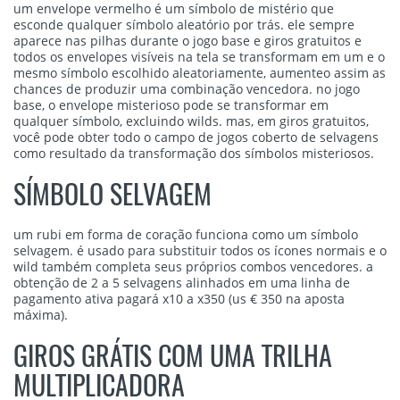
um envelope vermelho é um símbolo de mistério que
esconde qualquer símbolo aleatório por trás. ele sempre
aparece nas pilhas durante o jogo base e giros gratuitos e
todos os envelopes visíveis na tela se transformam em um e o
mesmo símbolo escolhido aleatoriamente, aumenteo assim as
chances de produzir uma combinação vencedora. no jogo
base, o envelope misterioso pode se transformar em
qualquer símbolo, excluindo wilds. mas, em giros gratuitos,
você pode obter todo o campo de jogos coberto de selvagens
como resultado da transformação dos símbolos misteriosos.
SÍMBOLO SELVAGEM
um rubi em forma de coração funciona como um símbolo
selvagem. é usado para substituir todos os ícones normais e o
wild também completa seus próprios combos vencedores. a
obtenção de 2 a 5 selvagens alinhados em uma linha de
pagamento ativa pagará x10 a x350 (us € 350 na aposta
máxima).
GIROS GRÁTIS COM UMA TRILHA
MULTIPLICADORA