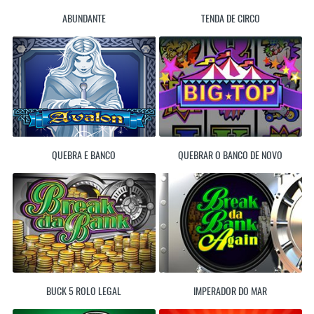
ABUNDANTE
TENDA DE CIRCO
QUEBRA É BANCO
QUEBRAR O BANCO DE NOVO
BUCK 5 ROLO LEGAL
IMPERADOR DO MAR