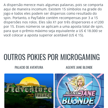
A dispersão merece mais algumas palavras, pois se comporta
aqui de maneira incomum. Existem 15 símbolos na grade do
jogo e todos eles podem ser dispersos como resultado do
spin. Portanto, o PayTable contém recompensas por 3 a 15
dispersões nos rolos. Eles são X1 por três dispersores e x1200
por 15. Esses números se aplicam a uma aposta total de spin,
para que o prêmio máximo seja equivalente a US € 18.000 se
você colocar a aposta superior aceitável (US € 15).
OUTROS POKIES POR MICROGAMING
PALÁCIO DE AVENTURA
AGENTE JANE BLONDE