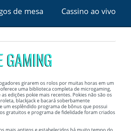
gos de mesa
Cassino ao vivo
DE GAMING
s jogadores girarem os rolos por muitas horas em um
e oferece uma biblioteca completa de microgaming,
é as edições pokie mais recentes. Pokies não são os
 roleta, blackjack e bacará soberbamente
de um esplêndido programa de bônus que possui
os gratuitos e programa de fidelidade foram criados
nos mais antigos e estabelecidos há muito tempo do