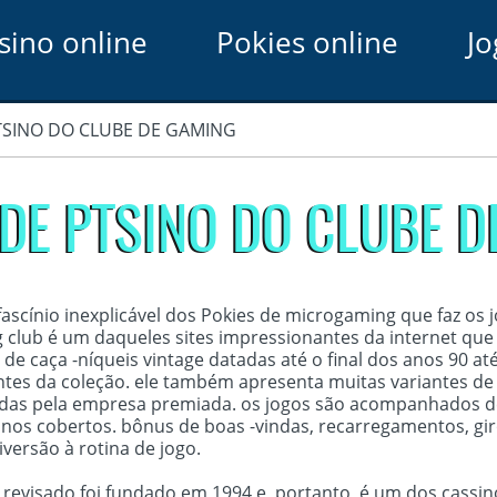
sino online
Pokies online
Jo
TSINO DO CLUBE DE GAMING
DE PTSINO DO CLUBE 
fascínio inexplicável dos Pokies de microgaming que faz o
g club é um daqueles sites impressionantes da internet qu
e caça -níqueis vintage datadas até o final dos anos 90 at
ntes da coleção. ele também apresenta muitas variantes de
zidas pela empresa premiada. os jogos são acompanhados 
nos cobertos. bônus de boas -vindas, recarregamentos, gir
iversão à rotina de jogo.
 revisado foi fundado em 1994 e, portanto, é um dos cassi