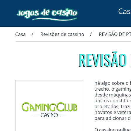
Cas
Casa
Revisões de cassino
REVISÃO DE P
REVISÃO 
há algo sobre o 
trecho. o gamin
desde máquinas d
únicos constitui
projetadas, tra
novatos e vetera
para adicionar d
O cassino online