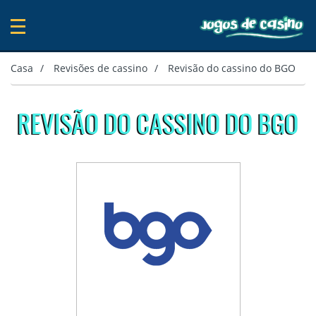
Casa
Revisões de cassino
Revisão do cassino do BGO
Cassino online
Pokies online
REVISÃO DO CASSINO DO BGO
Jogos de mesa
Cassino ao vivo