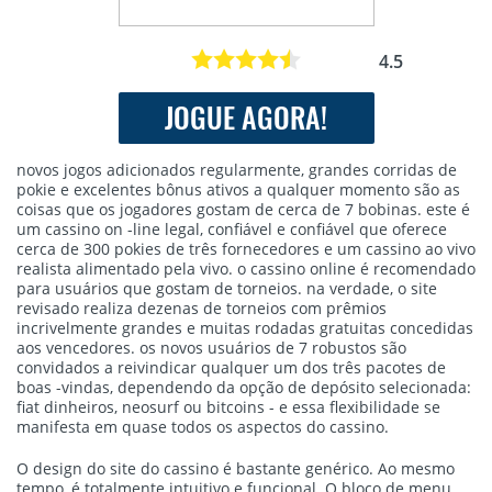
4.5
JOGUE AGORA!
novos jogos adicionados regularmente, grandes corridas de
pokie e excelentes bônus ativos a qualquer momento são as
coisas que os jogadores gostam de cerca de 7 bobinas. este é
um cassino on -line legal, confiável e confiável que oferece
cerca de 300 pokies de três fornecedores e um cassino ao vivo
realista alimentado pela vivo. o cassino online é recomendado
para usuários que gostam de torneios. na verdade, o site
revisado realiza dezenas de torneios com prêmios
incrivelmente grandes e muitas rodadas gratuitas concedidas
aos vencedores. os novos usuários de 7 robustos são
convidados a reivindicar qualquer um dos três pacotes de
boas -vindas, dependendo da opção de depósito selecionada:
fiat dinheiros, neosurf ou bitcoins - e essa flexibilidade se
manifesta em quase todos os aspectos do cassino.
O design do site do cassino é bastante genérico. Ao mesmo
tempo, é totalmente intuitivo e funcional. O bloco de menu